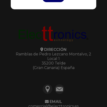
Mis Pedidos
Mis Presupuestos
DIRECCIÓN
Ramblas de Pedro Lezcano Montalvo, 2
Local 1
35200 Telde
(Gran Canaria) España
EMAIL
comercial@electtronics.es