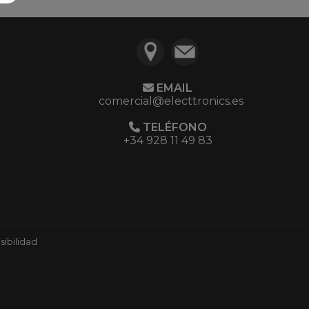
EMAIL
comercial@electtronics.es
TELÉFONO
+34 928 11 49 83
ibilidad