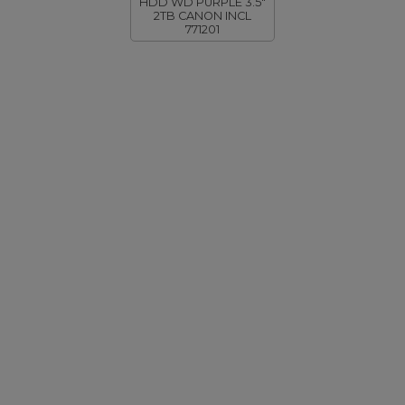
HDD WD PURPLE 3.5"
2TB CANON INCL
771201