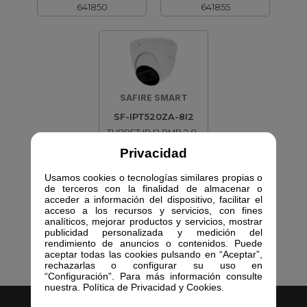
641850
641855
SAFIRE SMART
SF-IPT520ZA-8I2
TURRET IP I2 8MP 2.8-
12MM IR50
Privacidad
641865
Usamos cookies o tecnologías similares propias o
de terceros con la finalidad de almacenar o
acceder a información del dispositivo, facilitar el
acceso a los recursos y servicios, con fines
analíticos, mejorar productos y servicios, mostrar
publicidad personalizada y medición del
rendimiento de anuncios o contenidos. Puede
aceptar todas las cookies pulsando en “Aceptar”,
rechazarlas o configurar su uso en
“Configuración”. Para más información consulte
nuestra. Política de Privacidad y Cookies.