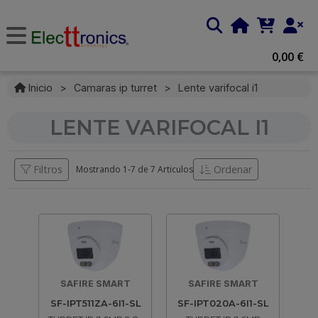
0,00 €
Inicio
>
Camaras ip turret
>
Lente varifocal i1
LENTE VARIFOCAL I1
Filtros
Ordenar
Mostrando 1-
7
de
7 Articulos
SAFIRE SMART
SAFIRE SMART
SF-IPT511ZA-6I1-SL
SF-IPT020A-6I1-SL