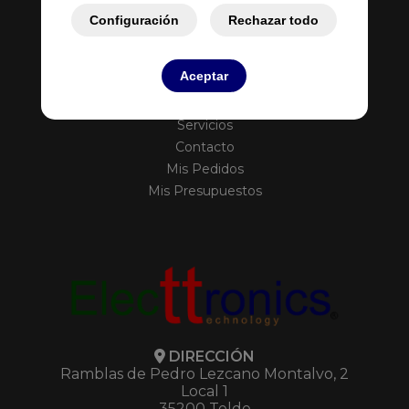
Configuración
Rechazar todo
Aceptar
Inicio
Empresa
Servicios
Contacto
Mis Pedidos
Mis Presupuestos
DIRECCIÓN
Ramblas de Pedro Lezcano Montalvo, 2
Local 1
35200 Telde